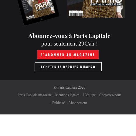
Abonnez-vous à Paris Capitale
pour seulement 29€/an !
S’ABONNER AU MAGAZINE
ACHETER LE DERNIER NUMÉRO
©
Paris Capitale
2026
Paris Capitale magazine
Mentions légales
L’équipe
Contactez-nous
Publicité
Abonnement