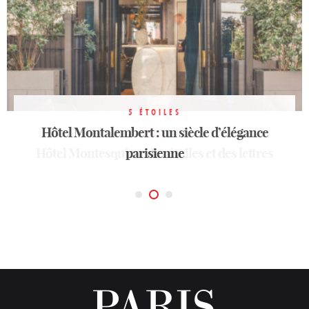
5 ÉTOILES
Hôtel Montalembert : un siècle d’élégance
5 ÉTOILES
5 ÉTOILES
Hôtel Montesquieu, des étoiles et des lettres
Bvlgari Hotel Paris
parisienne