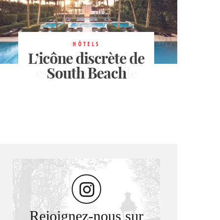
Roche Bobois
relooke trois
suites de l’hôtel La
4 ÉTOILES
HÔTELS
L’icône discrète de
Maison Champs-
Noucha Hôtel,
esprit de famille
South Beach
Élysées
Rejoignez-nous sur