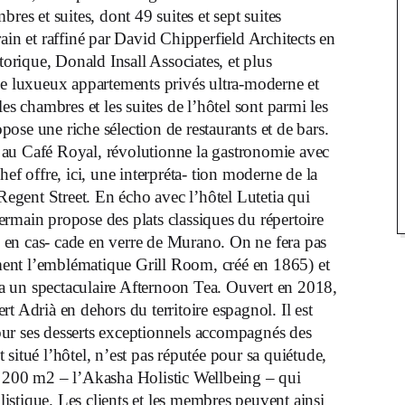
bres et suites, dont 49 suites et sept suites
orain et raffiné par David Chipperfield Architects en
storique, Donald Insall Associates, et plus
 luxueux appartements privés ultra-moderne et
les chambres et les suites de l’hôtel sont parmi les
ose une riche sélection de restaurants et de bars.
 au Café Royal, révolutionne la gastronomie avec
hef offre, ici, une interpréta- tion moderne de la
Regent Street. En écho avec l’hôtel Lutetia qui
rmain propose des plats classiques du répertoire
tre en cas- cade en verre de Murano. On ne fera pas
nt l’emblématique Grill Room, créé en 1865) et
ra un spectaculaire Afternoon Tea. Ouvert en 2018,
 Adrià en dehors du territoire espagnol. Il est
 pour ses desserts exceptionnels accompagnés des
tué l’hôtel, n’est pas réputée pour sa quiétude,
 1 200 m2 – l’Akasha Holistic Wellbeing – qui
istique. Les clients et les membres peuvent ainsi