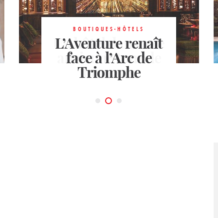
BOUTIQUES-HÔTELS
4 ÉTOILES
Un hôtel dans une
L’Aventure renaît
HÔTELS
Maison Monceau,
ancienne tour de
face à l’Arc de
un jardin secret
Triomphe
bureaux