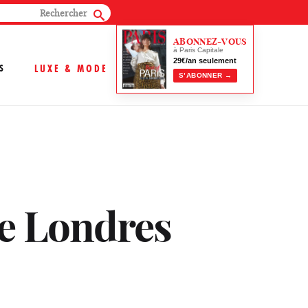
ABONNEZ-VOUS
à Paris Capitale
29€/an seulement
S
LUXE & MODE
S’ABONNER →
de Londres