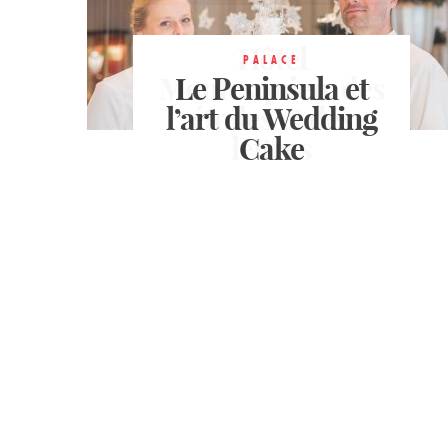
5 ÉTOILES
4 ÉTOILES
Le Charmant, une
Hôtel
PALACE
Montesquieu, des
Le Peninsula et
adresse de
l’art du Wedding
charme à Saint-
étoiles et des
lettres
Ouen
Cake