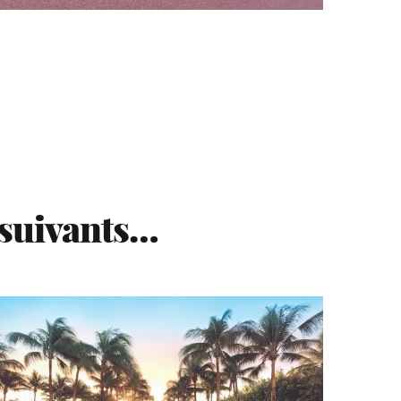
 suivants…
5 ÉTOILES