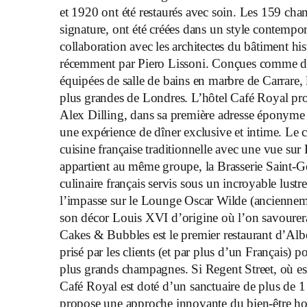
et 1920 ont été restaurés avec soin. Les 159 cham
signature, ont été créées dans un style contemp
collaboration avec les architectes du bâtiment hi
récemment par Piero Lissoni. Conçues comme de
équipées de salle de bains en marbre de Carrare, 
plus grandes de Londres. L’hôtel Café Royal prop
Alex Dilling, dans sa première adresse éponyme
une expérience de dîner exclusive et intime. Le c
cuisine française traditionnelle avec une vue sur 
appartient au même groupe, la Brasserie Saint-Ge
culinaire français servis sous un incroyable lus
l’impasse sur le Lounge Oscar Wilde (ancienneme
son décor Louis XVI d’origine où l’on savoure
Cakes & Bubbles est le premier restaurant d’Albert
prisé par les clients (et par plus d’un Français)
plus grands champagnes. Si Regent Street, où est si
Café Royal est doté d’un sanctuaire de plus de
propose une approche innovante du bien-être hol