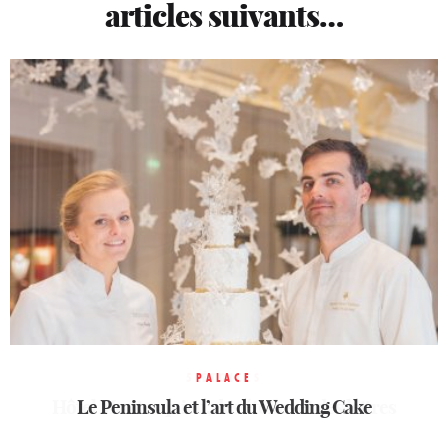
articles suivants…
4 ÉTOILES
Le Charmant, une adresse de charme à Saint-
5 ÉTOILES
PALACE
Hôtel Montesquieu, des étoiles et des lettres
Le Peninsula et l’art du Wedding Cake
Ouen