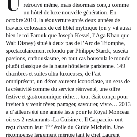
U
retrouvé même, mais désormais conçu comme
un hôtel de luxe nouvelle génération. En
octobre 2010, la réouverture après deux années de
travaux colossaux de cet hôtel mythique (on y vit aussi
bien le roi Farouk que Joseph Kessel, l’Aga Khan que
Walt Disney) situé à deux pas de l’Arc de Triomphe,
spectaculairement refondu par Philippe Starck, suscita
passions, enthousiasme, en tout cas bouscula le monde
plutôt classique de la haute hôtellerie parisienne. 149
chambres et suites ultra luxueuses, de l’art
omniprésent, un décor souvent iconoclaste, un sens de
la créativité comme du service réinventé, une offre
festive et gastronomique riche… tout était conçu pour
inviter à y venir rêver, partager, savourer, vivre… 2013
a d’ailleurs été une année faste pour le Royal Monceau
où ses 2 restaurants -La Cuisine et Il Carpaccio- ont
ère
reçu chacun leur 1
étoile du Guide Michelin. Une
récompense largement méritée tant le chef Laurent