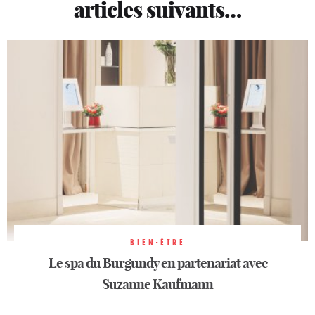
articles suivants…
BIEN-ÊTRE
BIEN-ÊTRE
BIEN-ÊTRE
Le spa du Burgundy en partenariat avec
Le spa du Burgundy en partenariat avec
Le spa du Burgundy en partenariat avec
Suzanne Kaufmann
Suzanne Kaufmann
Suzanne Kaufmann