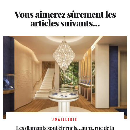
Vous aimerez sûrement les
articles suivants…
JOAILLERIE
JOAILLERIE
Sahag Arslanian ouvre sa première boutique
Les diamants sont éternels…au 12, rue de la
JOAILLERIE