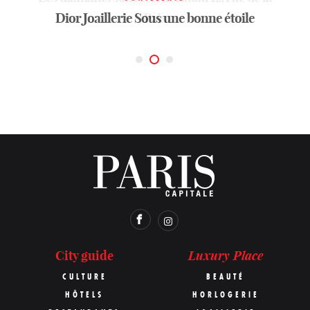
Dior Joaillerie
parisienne
Sous une bonne étoile
Paix
Luxury Place
City guide
CULTURE
BEAUTÉ
HÔTELS
HORLOGERIE