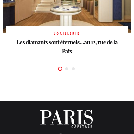
JOAILLERIE
JOAILLERIE
Sahag Arslanian ouvre sa première boutique
Les diamants sont éternels…au 12, rue de la
JOAILLERIE
Dior Joaillerie
parisienne
Sous une bonne étoile
Paix