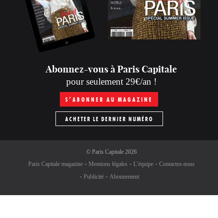
Abonnez-vous à Paris Capitale
pour seulement 29€/an !
S’ABONNER AU MAGAZINE
ACHETER LE DERNIER NUMÉRO
©
Paris Capitale
2026
Paris Capitale magazine
Mentions légales
L’équipe
Contactez-nous
Publicité
Abonnement