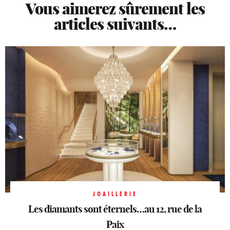
Vous aimerez sûrement les
articles suivants…
JOAILLERIE
JOAILLERIE
Sahag Arslanian ouvre sa première boutique
Les diamants sont éternels…au 12, rue de la
JOAILLERIE
Dior Joaillerie
parisienne
Sous une bonne étoile
Paix