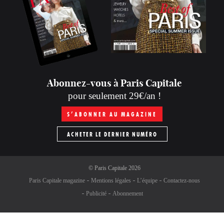
Abonnez-vous à Paris Capitale
pour seulement 29€/an !
S’ABONNER AU MAGAZINE
ACHETER LE DERNIER NUMÉRO
©
Paris Capitale
2026
Paris Capitale magazine
Mentions légales
L’équipe
Contactez-nous
Publicité
Abonnement