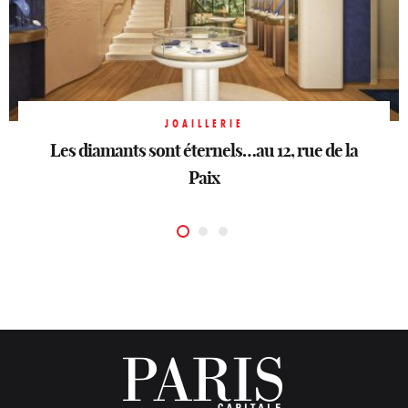
JOAILLERIE
JOAILLERIE
Sahag Arslanian ouvre sa première boutique
Les diamants sont éternels…au 12, rue de la
JOAILLERIE
Dior Joaillerie
parisienne
Sous une bonne étoile
Paix