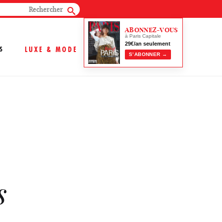
ABONNEZ-VOUS
à Paris Capitale
29€/an seulement
S
LUXE & MODE
S’ABONNER →
s