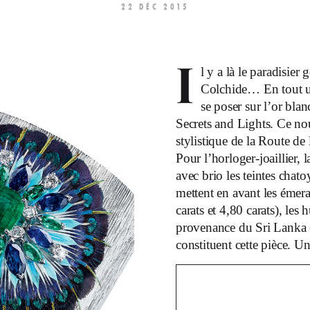
22 DÉC 2015
I
l y a là le paradisier 
Colchide… En tout un
se poser sur l’or bla
Secrets and Lights. Ce nouv
stylistique de la Route de
Pour l’horloger-joaillier
avec brio les teintes chat
mettent en avant les émer
carats et 4,80 carats), les
provenance du Sri Lanka et
constituent cette pièce. U