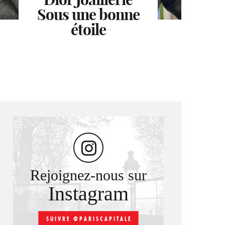
Sous une bonne
Éloge de la
boutique
parisienne
couleur
étoile
Rejoignez-nous sur
Instagram
SUIVRE @PARISCAPITALE