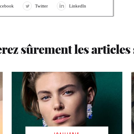
acebook
Twitter
LinkedIn
rez sûrement les articles
JOAILLERIE
À Cannes, le
JOAILLERIE
JOAILLERIE