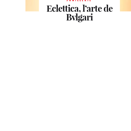
Eclettica, l’arte de
coffrets à bijoux
avec Harry
d’exception
Winston
Bvlgari