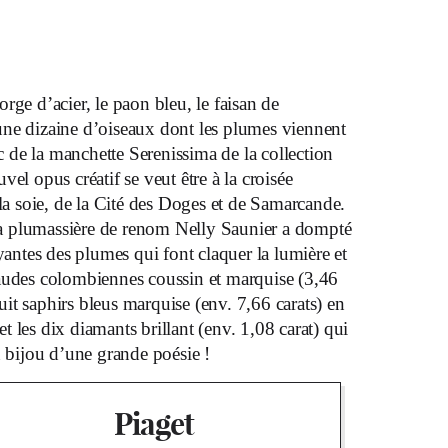
gorge d’acier, le paon bleu, le faisan de
e dizaine d’oiseaux dont les plumes viennent
nc de la manchette Serenissima de la collection
el opus créatif se veut être à la croisée
 la soie, de la Cité des Doges et de Samarcande.
, la plumassière de renom Nelly Saunier a dompté
oyantes des plumes qui font claquer la lumière et
audes colombiennes coussin et marquise (3,46
 huit saphirs bleus marquise (env. 7,66 carats) en
 les dix diamants brillant (env. 1,08 carat) qui
n bijou d’une grande poésie !
Piaget