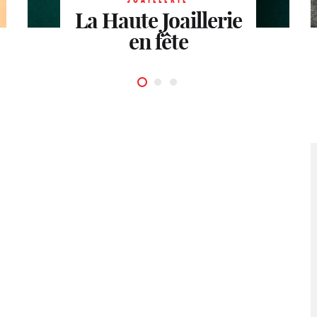
La Haute Joaillerie
miracle des carats
Le renouveau de
Chopard
en fête
Piaget