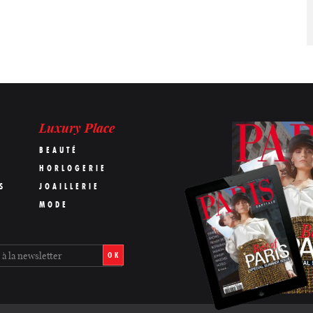
Luxury Place
BEAUTÉ
HORLOGERIE
S
JOAILLERIE
MODE
OK