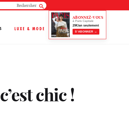
ABONNEZ-VOUS
à Paris Capitale
29€/an seulement
S
LUXE & MODE
S’ABONNER →
’est chic !