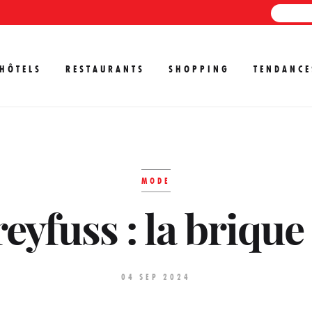
HÔTELS
RESTAURANTS
SHOPPING
TENDANCE
MODE
yfuss : la brique c
04 SEP 2024