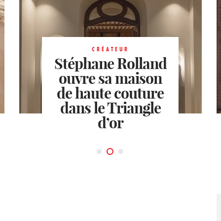
CRÉATEUR
Stéphane Rolland
ouvre sa maison
MODE FÉMININE
Monogram Louis
de haute couture
DÉFILÉS
Vuitton
De si précieuses
dans le Triangle
une icône
silhouettes
française
d’or