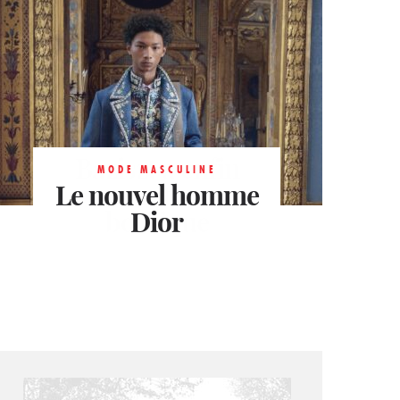
MODE
Baziszt a enfin
MODE MASCULINE
Le nouvel homme
ouvert une
boutique
Dior