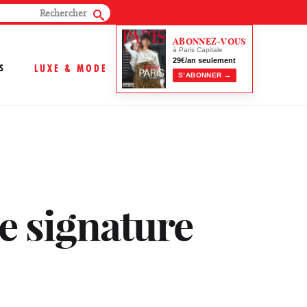
ABONNEZ-VOUS
à Paris Capitale
29€/an seulement
S
LUXE & MODE
S’ABONNER →
e signature