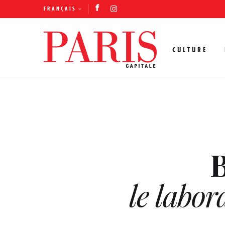
FRANÇAIS
CULTURE
B
le labor