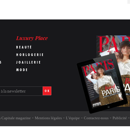
Luxury Place
BEAUTÉ
HORLOGERIE
S
JOAILLERIE
MODE
OK
s Capitale magazine
Mentions légales
L’équipe
Contactez-nous
Publicité