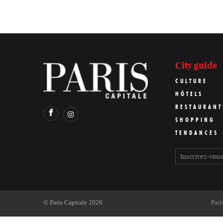
City guide
CULTURE
HÔTELS
RESTAURANT
SHOPPING
TENDANCES
©
Paris Capitale
2026
Pari