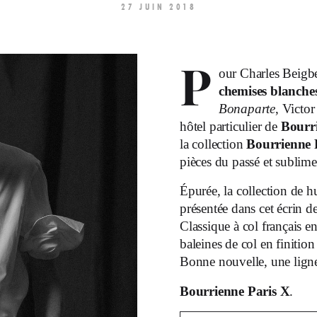
27 JUIN 2018
P
our Charles Beigbe
chemises blanche
Bonaparte
, Victo
hôtel particulier de
Bourr
la collection
Bourrienne 
pièces du passé et sublime
Épurée, la collection de h
présentée dans cet écrin 
Classique à col français en 
baleines de col en finition 
Bonne nouvelle, une ligne
Bourrienne Paris X
.