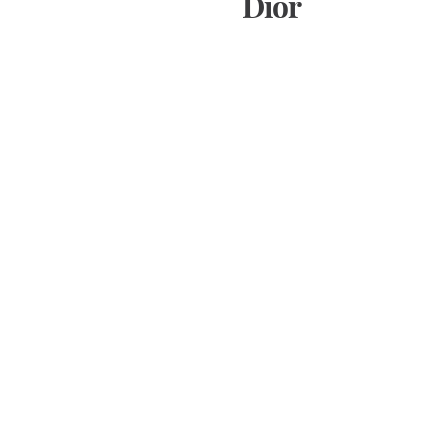
Dior
Dior
Dior