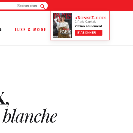
ABONNEZ-VOUS
à Paris Capitale
29€/an seulement
S
LUXE & MODE
S’ABONNER →
X,
e blanche