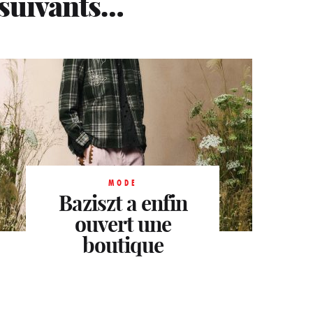
 suivants…
MODE
Baziszt a enfin
MODE MASCULINE
Le nouvel homme
ouvert une
boutique
Dior