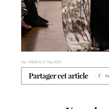
Par
- Publié le
17 Sep 2024
Partager cet article
F