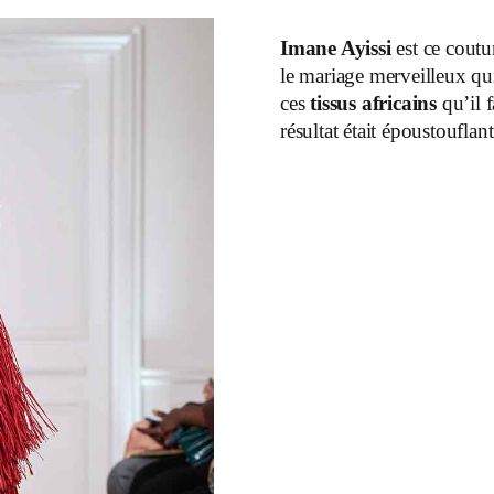
Imane Ayissi
est ce coutur
le mariage merveilleux qui
ces
tissus africains
qu’il f
résultat était époustouflant