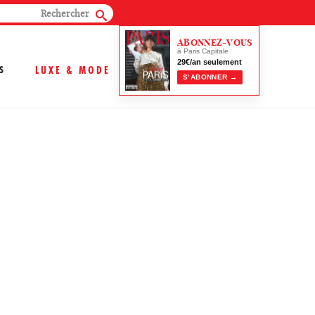
ABONNEZ-VOUS
à Paris Capitale
29€/an seulement
S
LUXE & MODE
S’ABONNER →