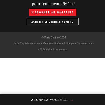
pour seulement 29€/an !
S’ABONNER AU MAGAZINE
ACHETER LE DERNIER NUMÉRO
©
Paris Capitale
2026
Paris Capitale magazine
Mentions légales
L’équipe
Contactez-nous
Publicité
Abonnement
→
ABONNEZ-VOUS
29€/an