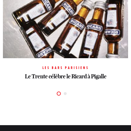
LES BARS PARISIENS
Live music et cocktails de folie au bar du
LES BARS PARISIENS
Le Trente célèbre le Ricard à Pigalle
Burgundy