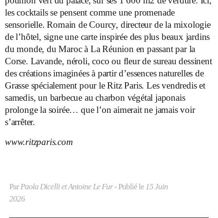
poumon vert du palace, sur ses 1 600 m
2
de verdure. Ici,
les cocktails se pensent comme une promenade
sensorielle. Romain de Courcy, directeur de la mixologie
de l’hôtel, signe une carte inspirée des plus beaux jardins
du monde, du Maroc à La Réunion en passant par la
Corse. Lavande, néroli, coco ou fleur de sureau dessinent
des créations imaginées à partir d’essences naturelles de
Grasse spécialement pour le Ritz Paris. Les vendredis et
samedis, un barbecue au charbon végétal japonais
prolonge la soirée… que l’on aimerait ne jamais voir
s’arrêter.
www.ritzparis.com
Par
Paola Dicelli et Antoine Le Fur
- Publié le
15 Juin
2026