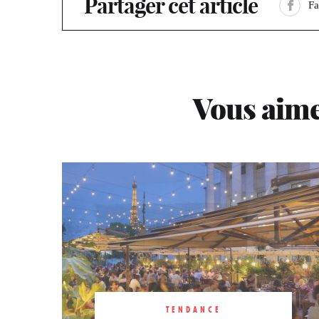
Partager cet article
F
Vous aime
TENDANCE
TENDANCE
TENDANCE