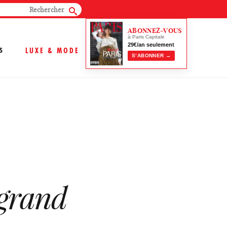
ABONNEZ-VOUS
à Paris Capitale
29€/an seulement
S
LUXE & MODE
S’ABONNER →
egrand