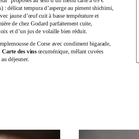
gétal” proposés au sein d’un menu carte à 69 €
s) : délicat tempura d’asperge au piment shichimi,
vec jaune d’œuf cuit à basse température et
mière de chez Godard parfaitement cuite,
ix et d’un jus de volaille bien réduit.
pamplemousse de Corse avec condiment bigarade,
.
Carte des vins
œcuménique, mêlant cuvées
 au déjeuner.