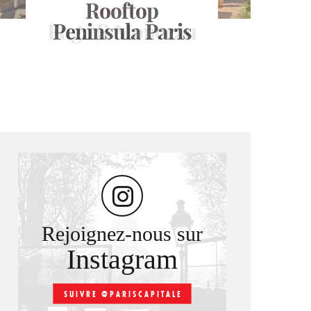
Printemps
Rooftop
TENDANCE
Fuga R Monceau
Peninsula Paris
Haussmann
Rejoignez-nous sur
Instagram
SUIVRE @PARISCAPITALE