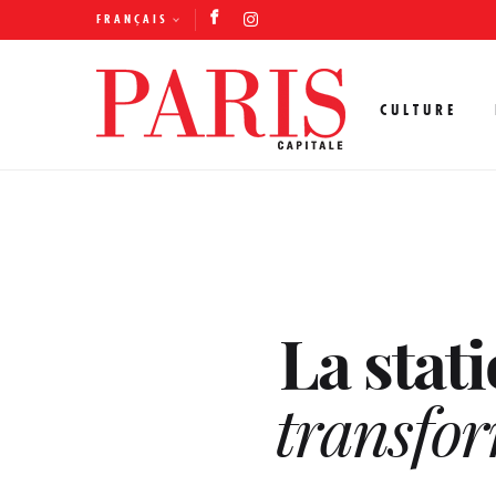
FRANÇAIS
CULTURE
La stat
transfor