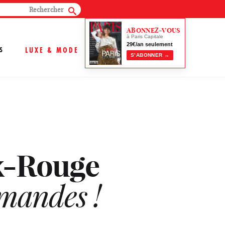
ABONNEZ-VOUS
à Paris Capitale
29€/an seulement
S
LUXE & MODE
S’ABONNER →
ix-Rouge
rmandes !