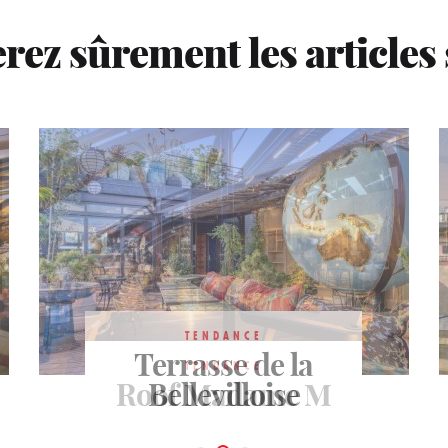
rez sûrement les articles
TENDANCE
Terrasse de la
TENDANCE
TENDANCE
Roof Madame M
Rooftop Laho
Bellevilloise