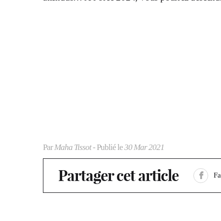
Par
Maha Tissot
- Publié le
30 Mar 2021
Partager cet article
F