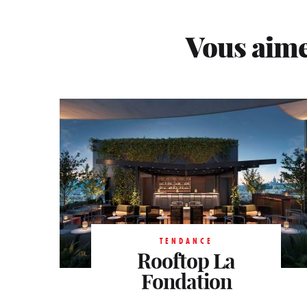
Vous aime
TENDANCE
TENDANCE
Terrasse de la
Rooftop La
TENDANCE
Fuga R Monceau
Bellevilloise
Fondation