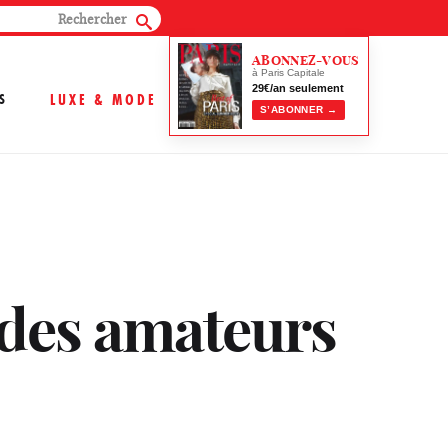
ABONNEZ-VOUS
à Paris Capitale
29€/an seulement
S
LUXE & MODE
S’ABONNER →
 des amateurs