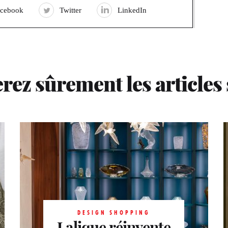
acebook
Twitter
LinkedIn
rez sûrement les articles
DESIGN SHOPPING
Lalique réinvente