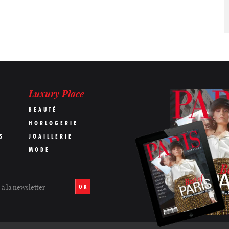
Luxury Place
BEAUTÉ
HORLOGERIE
S
JOAILLERIE
MODE
OK