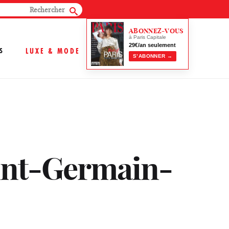
ABONNEZ-VOUS
à Paris Capitale
29€/an seulement
S
LUXE & MODE
S’ABONNER →
aint-Germain-