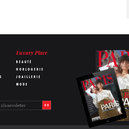
Luxury Place
BEAUTÉ
HORLOGERIE
S
JOAILLERIE
MODE
OK