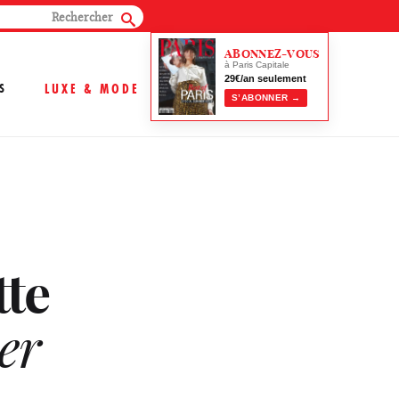
ABONNEZ-VOUS
à Paris Capitale
29€/an seulement
S
LUXE & MODE
S’ABONNER →
tte
ver