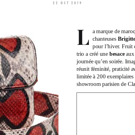
22 OCT 2019
L
a marque de maroq
chanteuses
Brigitt
pour l’hiver. Frui
trio a créé une
besace
aux 
journée qu’en soirée. Ima
réunit féminité, praticité
limitée à 200 exemplaires 
showroom parisien de Clar