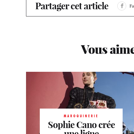
Partager cet article
F
Vous aime
MAROQUINERIE
MAROQUINERIE
MAROQUINERIE
Sophie Cano crée
Sophie Cano crée
Sophie Cano crée
une ligne
une ligne
une ligne