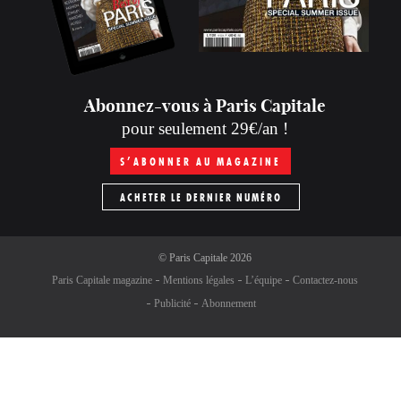
Abonnez-vous à Paris Capitale
pour seulement 29€/an !
S’ABONNER AU MAGAZINE
ACHETER LE DERNIER NUMÉRO
©
Paris Capitale
2026
Paris Capitale magazine
Mentions légales
L’équipe
Contactez-nous
Publicité
Abonnement