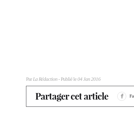
Par
La Rédaction
- Publié le
04 Jan 2016
Partager cet article
F