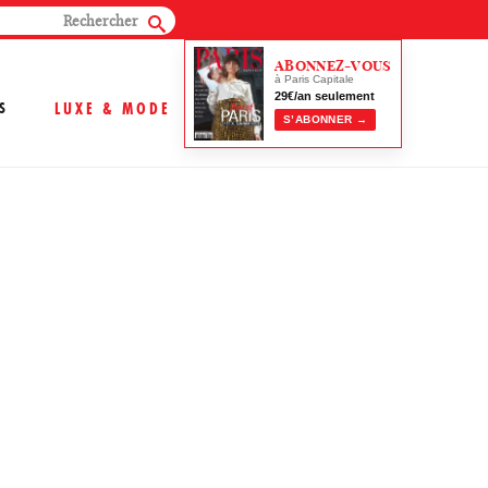
ABONNEZ-VOUS
à Paris Capitale
29€/an seulement
S
LUXE & MODE
S’ABONNER →