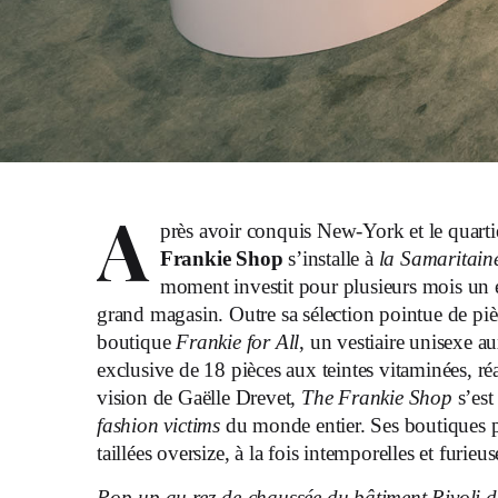
A
près avoir conquis New-York et le quart
Frankie Shop
s’installe à
la Samaritain
moment investit pour plusieurs mois un 
grand magasin. Outre sa sélection pointue de piè
boutique
Frankie for All
, un vestiaire unisexe au
exclusive de 18 pièces aux teintes vitaminées, r
vision de Gaëlle Drevet,
The Frankie Shop
s’est
fashion victims
du monde entier. Ses boutiques p
taillées oversize, à la fois intemporelles et furi
Pop-up au rez-de-chaussée du bâtiment Rivoli d