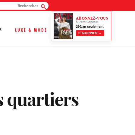
ABONNEZ-VOUS
à Paris Capitale
29€/an seulement
S
LUXE & MODE
S’ABONNER →
 quartiers