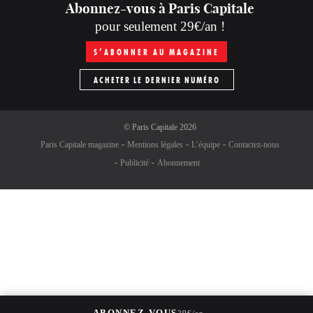
Abonnez-vous à Paris Capitale
pour seulement 29€/an !
S’ABONNER AU MAGAZINE
ACHETER LE DERNIER NUMÉRO
©
Paris Capitale
2026
Paris Capitale magazine
Mentions légales
L’équipe
Contactez-nous
Publicité
Abonnement
ABONNEZ-VOUS
29€/an