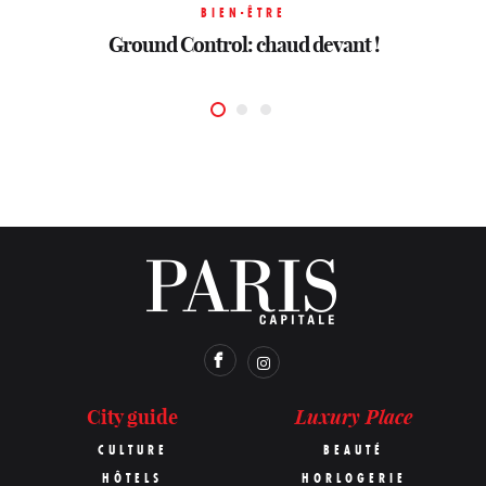
BIEN-ÊTRE
BIEN-ÊTRE
BIEN-ÊTRE
Sant Roch souffle le chaud et le froid
Ground Control: chaud devant !
Ground Control: chaud devant !
Luxury Place
City guide
CULTURE
BEAUTÉ
HÔTELS
HORLOGERIE