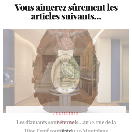
Vous aimerez sûrement les
articles suivants…
JOAILLERIE
Les diamants sont éternels…au 12, rue de la
HORLOGERIE
PÂQUES
Dior, l’œuf couture du 30 Montaigne
Heurgon: 160 ans d’esprit Faubourg
Paix