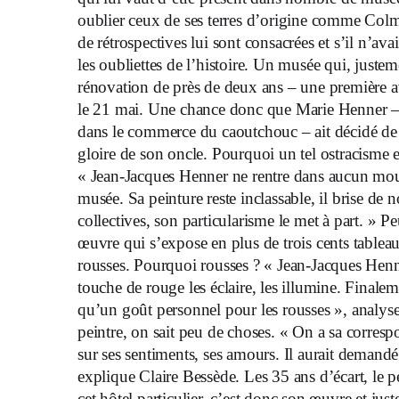
oublier ceux de ses terres d’origine comme Col
de rétrospectives lui sont consacrées et s’il n’av
les oubliettes de l’histoire. Un musée qui, just
rénovation de près de deux ans – une première av
le 21 mai. Une chance donc que Marie Henner – l
dans le commerce du caoutchouc – ait décidé de 
gloire de son oncle. Pourquoi un tel ostracisme e
« Jean-Jacques Henner ne rentre dans aucun mou
musée. Sa peinture reste inclassable, il brise d
collectives, son particularisme le met à part. » Pe
œuvre qui s’expose en plus de trois cents tablea
rousses. Pourquoi rousses ? « Jean-Jacques Henne
touche de rouge les éclaire, les illumine. Finalem
qu’un goût personnel pour les rousses », analyse 
peintre, on sait peu de choses. « On a sa correspo
sur ses sentiments, ses amours. Il aurait demand
explique Claire Bessède. Les 35 ans d’écart, le pe
cet hôtel particulier, c’est donc son œuvre et juste