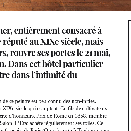
er, entièrement consacré à
e réputé au XIXe siècle, mais
s, rouvre ses portes le 21 mai,
. Dans cet hôtel particulier
tre dans l’intimité du
de ce peintre est peu connu des non-initiés.
 du XIXe siècle qui comptent. Ce fils de cultivateurs
couverte d’honneurs. Prix de Rome en 1858, membre
 Salon. L’Etat achète régulièrement ses toiles. Ce
s français, de Paris (Orsay) jusqu’à Toulouse, sans