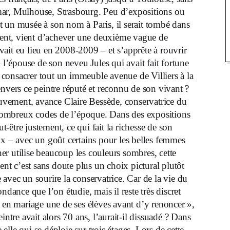
mar, Mulhouse, Strasbourg. Peu d’expositions ou
ait un musée à son nom à Paris, il serait tombé dans
ement, vient d’achever une deuxième vague de
ait eu lieu en 2008-2009 – et s’apprête à rouvrir
’épouse de son neveu Jules qui avait fait fortune
consacrer tout un immeuble avenue de Villiers à la
nvers ce peintre réputé et reconnu de son vivant ?
vement, avance Claire Bessède, conservatrice du
e nombreux codes de l’époque. Dans des expositions
ut-être justement, ce qui fait la richesse de son
ux – avec un goût certains pour les belles femmes
r utilise beaucoup les couleurs sombres, cette
ent c’est sans doute plus un choix pictural plutôt
avec un sourire la conservatrice. Car de la vie du
ndance que l’on étudie, mais il reste très discret
é en mariage une de ses élèves avant d’y renoncer »,
intre avait alors 70 ans, l’aurait-il dissuadé ? Dans
 elle qui se déploie sur trois étages. Lors de cette