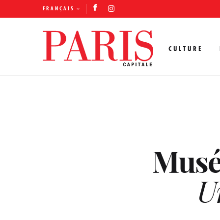
FRANÇAIS
CULTURE
Musé
U