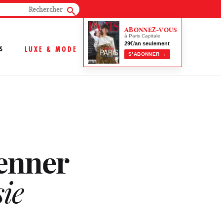
ABONNEZ-VOUS
à Paris Capitale
29€/an seulement
S
LUXE & MODE
S’ABONNER →
enner
ie