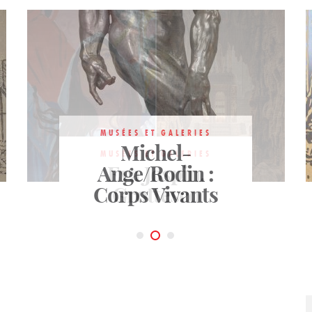
MUSÉES ET GALERIES
MUSÉES ET GALERIES
Catherine
Michel-
MUSÉES ET GALERIES
Ange/Rodin :
Henriette. Le
Eva Jospin.
Bruit de la neige
Corps Vivants
Grottesco