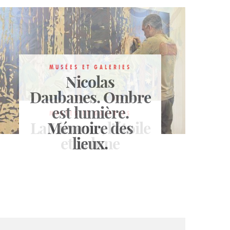
MUSÉES ET GALERIES
Nicolas
Daubanes. Ombre
est lumière.
MUSÉES ET GALERIES
La Licorne, l’étoile
Mémoire des
MUSÉES ET GALERIES
Le Choc Nabi
et la lune
lieux.