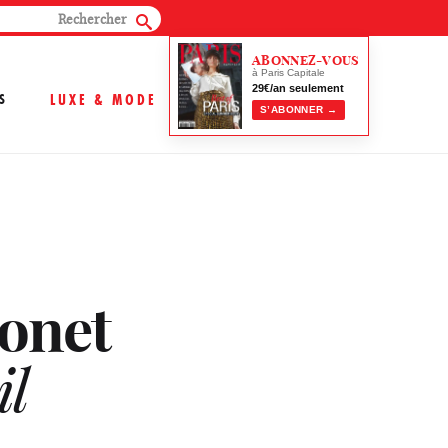
ABONNEZ-VOUS
à Paris Capitale
29€/an seulement
S
LUXE & MODE
S’ABONNER →
onet
il