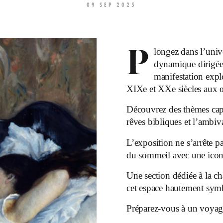
09 SEP 2025
P
longez dans l’univ
dynamique dirigé
manifestation expl
XIX
e
et XX
e
siècles aux 
Découvrez des thèmes capt
rêves bibliques et l’ambiva
L’exposition ne s’arrête pa
du sommeil avec une icon
Une section dédiée à la c
cet espace hautement sym
Préparez-vous à un voyag