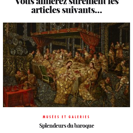
Vous aimerez sûrement les
articles suivants…
MUSÉES ET GALERIES
MUSÉES ET GALERIES
MUSÉES ET GALERIES
Chine. Empreintes du passé
Splendeurs du baroque
Le fil voyageur