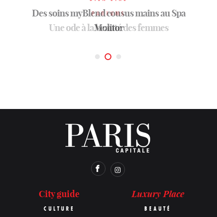
Des soins myBlend cousus mains au Spa
PARFUMS
BEAUTÉ
Officine Universelle Buly: conte d’apothicaire
Une ode à la beauté des femmes
Molitor
Luxury Place
City guide
CULTURE
BEAUTÉ