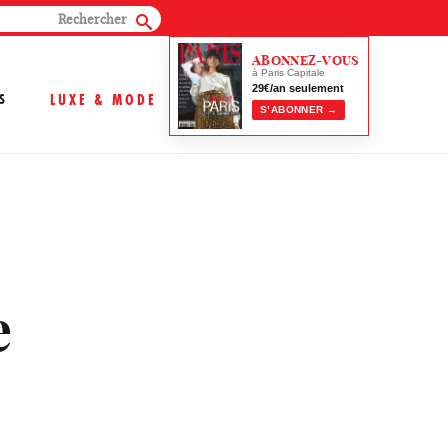
ABONNEZ-VOUS
à Paris Capitale
29€/an seulement
S
LUXE & MODE
S’ABONNER →
e