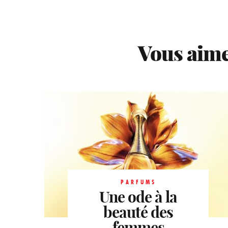
Vous aime
PARFUMS
Une ode à la
PARFUMS
La lavande en
beauté des
PARFUMS
Opulence et luxe
femmes
majesté