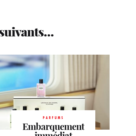
 suivants…
PARFUMS
Embarquement
PARFUMS
PARFUMS
Subaquatique
immédiat
Inédit