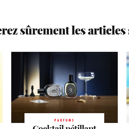
rez sûrement les articles
PARFUMS
Rencontre
PARFUMS
PARFUMS
Cocktail pétillant
Énigmatique
magique