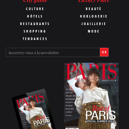
Luxury Place
City guide
CULTURE
BEAUTÉ
HÔTELS
HORLOGERIE
RESTAURANTS
JOAILLERIE
SHOPPING
MODE
TENDANCES
OK