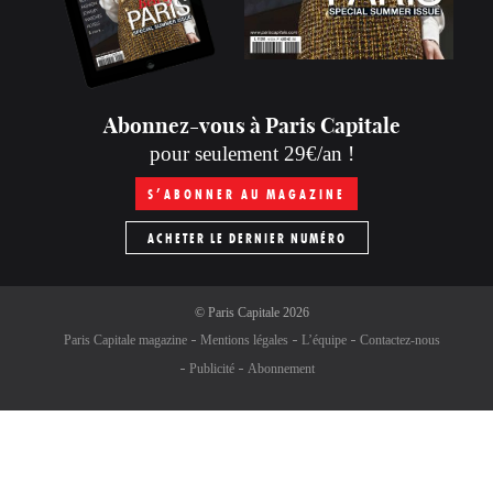
Abonnez-vous à Paris Capitale
pour seulement 29€/an !
S’ABONNER AU MAGAZINE
ACHETER LE DERNIER NUMÉRO
©
Paris Capitale
2026
Paris Capitale magazine
Mentions légales
L’équipe
Contactez-nous
Publicité
Abonnement