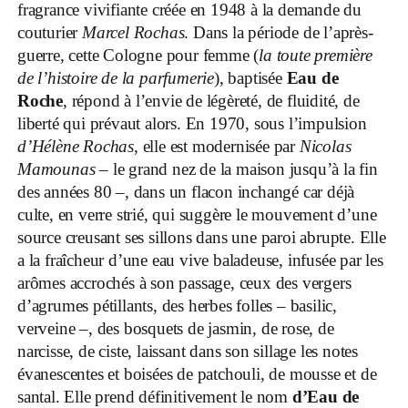
fragrance vivifiante créée en 1948 à la demande du
couturier
Marcel Rochas
. Dans la période de l’après-
guerre, cette Cologne pour femme (
la toute première
de l’histoire de la parfumerie
), baptisée
Eau de
Roche
, répond à l’envie de légèreté, de fluidité, de
liberté qui prévaut alors. En 1970, sous l’impulsion
d’Hélène Rochas
, elle est modernisée par
Nicolas
Mamounas
– le grand nez de la maison jusqu’à la fin
des années 80 –, dans un flacon inchangé car déjà
culte, en verre strié, qui suggère le mouvement d’une
source creusant ses sillons dans une paroi abrupte.
Elle
a la fraîcheur d’une eau vive baladeuse, infusée par les
arômes accrochés à son passage, ceux des vergers
d’agrumes pétillants, des herbes folles – basilic,
verveine –, des bosquets de jasmin, de rose, de
narcisse, de ciste, laissant dans son sillage les notes
évanescentes et boisées de patchouli,
de mousse et de
santal. Elle prend définitivement le nom
d’Eau de