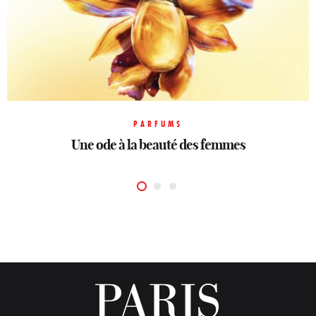
PARFUMS
PARFUMS
PARFUMS
Une ode à la beauté des femmes
La lavande en majesté
Opulence et luxe