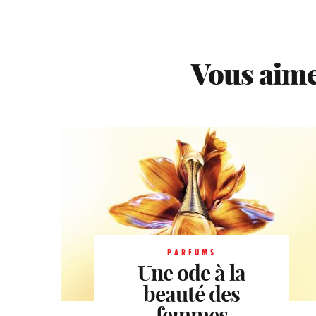
Vous aime
PARFUMS
Une ode à la
PARFUMS
La lavande en
beauté des
PARFUMS
Opulence et luxe
femmes
majesté