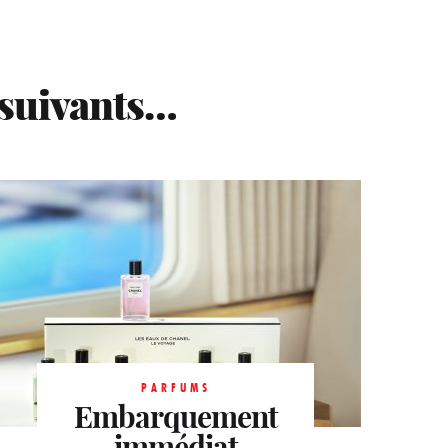
 suivants…
PARFUMS
Embarquement
PARFUMS
PARFUMS
Subaquatique
immédiat
Inédit