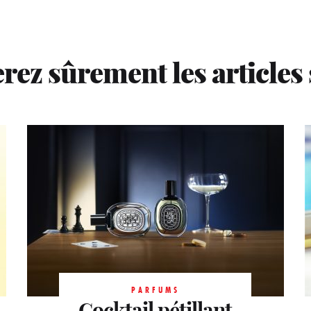
rez sûrement les articles
PARFUMS
Rencontre
PARFUMS
PARFUMS
Cocktail pétillant
Énigmatique
magique