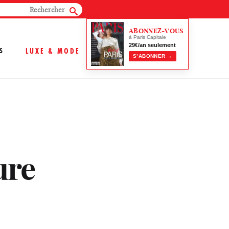
ABONNEZ-VOUS
à Paris Capitale
29€/an seulement
S
LUXE & MODE
S’ABONNER →
ure