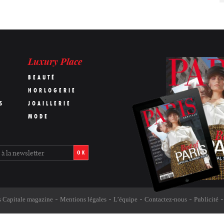
Luxury Place
BEAUTÉ
HORLOGERIE
S
JOAILLERIE
MODE
OK
s Capitale magazine
Mentions légales
L’équipe
Contactez-nous
Publicité