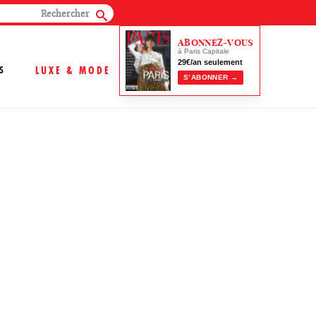
ABONNEZ-VOUS
à Paris Capitale
29€/an seulement
S
LUXE & MODE
S’ABONNER →