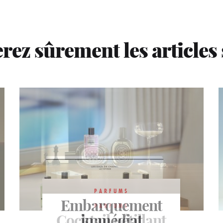
rez sûrement les articles
PARFUMS
Embarquement
PARFUMS
PARFUMS
Cocktail pétillant
Énigmatique
immédiat