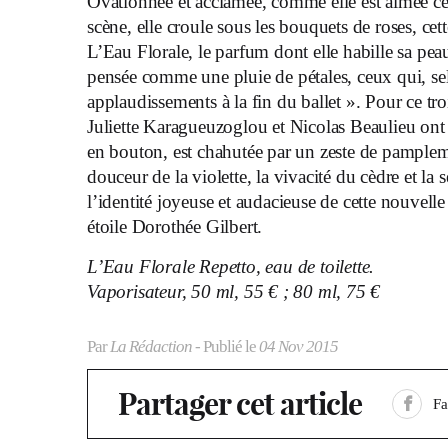
Ovationnée et acclamée, comme elle est aimée cett
scène, elle croule sous les bouquets de roses, cett
L’Eau Florale, le parfum dont elle habille sa pe
pensée comme une pluie de pétales, ceux qui, s
applaudissements à la fin du ballet ». Pour ce tr
Juliette Karagueuzoglou et Nicolas Beaulieu on
en bouton, est chahutée par un zeste de pamplem
douceur de la violette, la vivacité du cèdre et la 
l’identité joyeuse et audacieuse de cette nouvell
étoile Dorothée Gilbert.
L’Eau Florale Repetto, eau de toilette.
Vaporisateur, 50 ml, 55 € ; 80 ml, 75 €
Par
La Rédaction
- Publié le
04 Nov 2015
Partager cet article
F