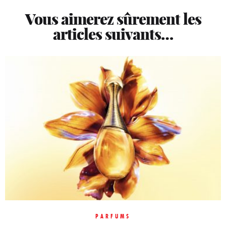
Vous aimerez sûrement les
articles suivants…
BIEN-ÊTRE
Des soins myBlend cousus mains au Spa
PARFUMS
BEAUTÉ