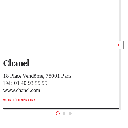
<
>
Chanel
18 Place Vendôme, 75001 Paris
3
Tel :
01 40 98 55 55
T
www.chanel.com
VOIR L’ITINÉRAIRE
V