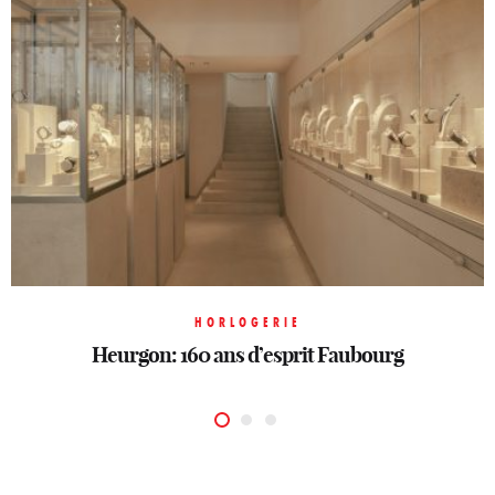
HORLOGERIE
HORLOGERIE
HORLOGERIE
Heurgon: 160 ans d’esprit Faubourg
Merveilles mécaniques
Un printemps horloger