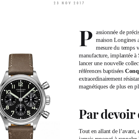
23 NOV 2017
P
assionnée de préci
maison Longines a 
mesure du temps vis
manufacture, implantée à S
lancer une nouvelle collect
références baptisées
Conqu
extraordinairement résista
magnétiques de plus en pl
Par devoir
Tout en allant de l’avant, 
jamais renoncé à rappeler 