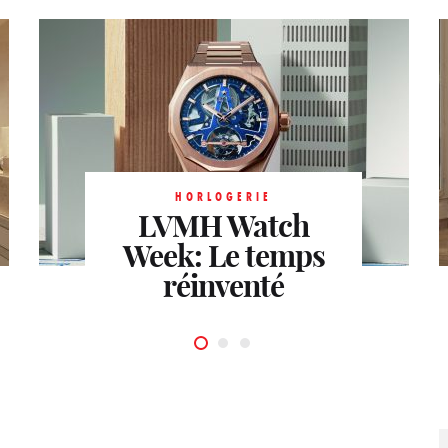
HORLOGERIE
Watches and
wonders
Acte I :
HORLOGERIE
les premières
LVMH Watch
HORLOGERIE
Week: Le temps
tendances
Héritage
horlogères
réinventé
réinventé