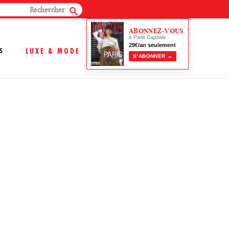
ABONNEZ-VOUS
à Paris Capitale
29€/an seulement
S
LUXE & MODE
S’ABONNER →