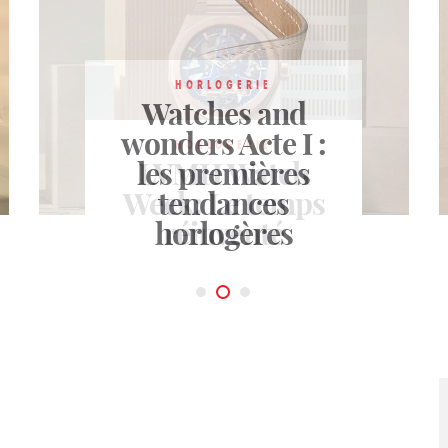
HORLOGERIE
Watches and
wonders
Acte I :
HORLOGERIE
les premières
LVMH Watch
HORLOGERIE
Week: Le temps
Merveilles
tendances
mécaniques
horlogères
réinventé