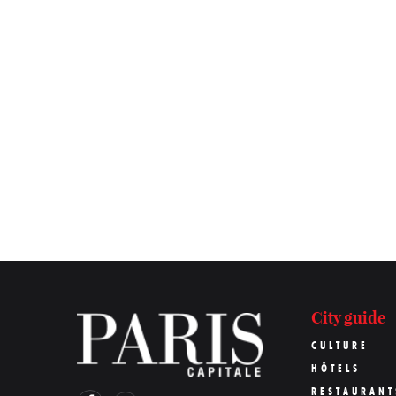
City guide
CULTURE
HÔTELS
RESTAURANT