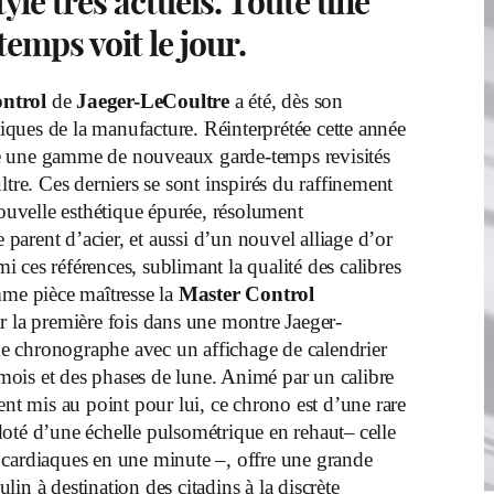
style très actuels. Toute une
mps voit le jour.
ontrol
de
Jaeger-LeCoultre
a été, dès son
iques de la manufacture. Réinterprétée cette année
le une gamme de nouveaux garde-temps revisités
ltre. Ces derniers se sont inspirés du raffinement
nouvelle esthétique épurée, résolument
 parent d’acier, et aussi d’un nouvel alliage d’or
mi ces références, sublimant la qualité des calibres
mme pièce maîtresse la
Master Control
ur la première fois dans une montre Jaeger-
e chronographe avec un affichage de calendrier
u mois et des phases de lune. Animé par un calibre
 mis au point pour lui, ce chrono est d’une rare
oté d’une échelle pulsométrique en rehaut– celle
 cardiaques en une minute –, offre une grande
ulin à destination des citadins à la discrète