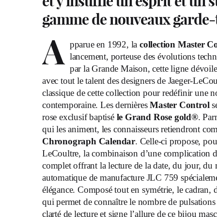
et y insuffle un esprit et un 
gamme de nouveaux garde-te
A
pparue en 1992, la
collection Master C
lancement, porteuse des évolutions techn
par la Grande Maison, cette ligne dévoi
avec tout le talent des designers de Jaeger-LeCou
classique de cette collection pour redéfinir une 
contemporaine. Les dernières
Master Control
se
rose exclusif baptisé
le Grand Rose gold®
. Par
qui les animent, les connaisseurs retiendront co
Chronograph Calendar
. Celle-ci propose, po
LeCoultre, la combinaison d’une complication d
complet offrant la lecture de la date, du jour, d
automatique de manufacture JLC 759 spécialement
élégance. Composé tout en symétrie, le cadran, d
qui permet de connaître le nombre de pulsations
clarté de lecture et signe l’allure de ce bijou masc