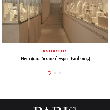
HORLOGERIE
HORLOGERIE
HORLOGERIE
Heurgon: 160 ans d’esprit Faubourg
Merveilles mécaniques
Un printemps horloger