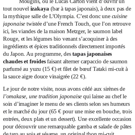
Mougins, ou le Lucas Carton vient d’ouvrir un
tout nouvel
izakaya
(bar à tapas japonais), à deux pas de
la mythique salle de L’Olympia. C’est donc une
cuisine
japonaise
twistée d’une French Touch, que l’on retrouve
ici, les viandes de la maison Metzger, le saumon label
Rouge, et les légumes bio venant s’acoquiner à des
ingrédients et épices traditionnels directement importés
du Japon. Au programme, des
tapas japonaises
chaudes et froides
faisant alterner carpaccio de saumon
parfumé au yuzu (15 €) et filet de bœuf Tataki mi-cuit à
la sauce aigre douce vinaigrée (22 €).
Le jour de notre visite, nous avons cédé aux sirènes de
l’omakase
,
une tradition japonaise
qui laisse au chef le
soin d’imaginer le menu de ses clients selon ses humeurs
et le marché du jour (65 € pour une mise en bouche, trois
entrées, deux plats et un dessert). Une excellente occasion
pour découvrir une remarquable gamba et salade de pâtes
de taro au soja et sésame, un original thon mi-cuit