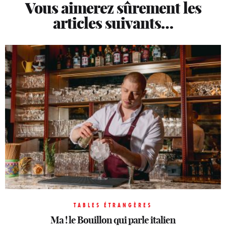
Vous aimerez sûrement les
articles suivants…
TABLES ÉTRANGÈRES
TABLES ÉTRANGÈRES
TABLES ÉTRANGÈRES
Les antilles s’invitent dans le 17e avec Leriche
Casetta, le secret le mieux gardé de Neuilly
Ma ! le Bouillon qui parle italien