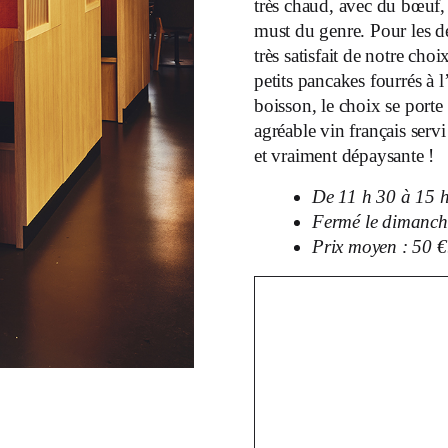
très chaud, avec du bœuf,
must du genre. Pour les des
très satisfait de notre cho
petits pancakes fourrés à 
boisson, le choix se porte 
agréable vin français ser
et vraiment dépaysante !
De 11 h 30 à 15 h
Fermé le dimanch
Prix moyen : 50 €