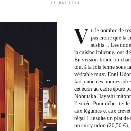
03 MAI 2023
V
u le nombre de rest
pas croire que la 
sushis… Les udons,
la cuisine italienne, ont de
En version froide ou chaud
tout à la fois ferme sous
véritable must. Enni Udon
fait partie des bonnes adre
cet écrin au cadre épuré
Nobutaka Hayashi mitonne d
l’entrée. Pour débu- ter
aux légumes et aux crevett
régal ! Ensuite un plat d
un curry udon (20,50 €), g