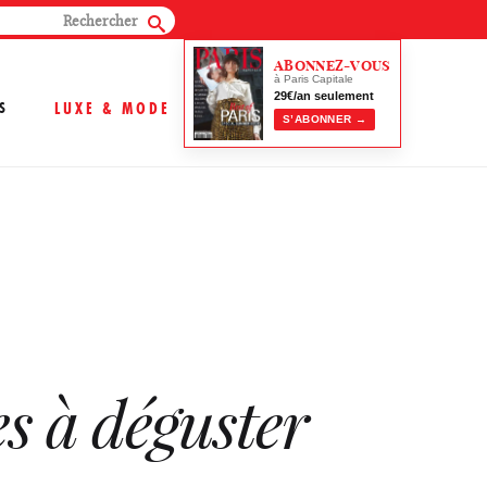
ABONNEZ-VOUS
à Paris Capitale
29€/an seulement
S
LUXE & MODE
S’ABONNER →
es à déguster