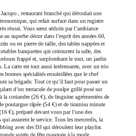
le Jacopo , restaurant branché qui déroulait une
stronomique, qui refait surface dans un registre
rès réussi. Vous serez séduits par l’ambiance
e au superbe décor dans l’esprit des années 60,
tin ou en pierre de taille, des tables nappées et
ortables banquettes qui ceinturent la salle, des
velours frappé et, surplombant le tout, un jardin
. La carte est tout aussi intéressante, avec un trio
s bonnes spécialités ensoleillées que le chef
te sa brigade. Tout ce qu’il faut pour passer un
alant d’un tentacule de poulpe grillé posé sur
̀ la coriandre (26 €), de linguine agrémentées de
t de poutargue râpée (54 €) et de tiramisu minute
(16 €), préparé devant vous par l’une des
ui assurent le service. Tous les mercredis, la
bing avec des DJ qui déroulent leur playlist.
grande soirée de fête masquée à la mode