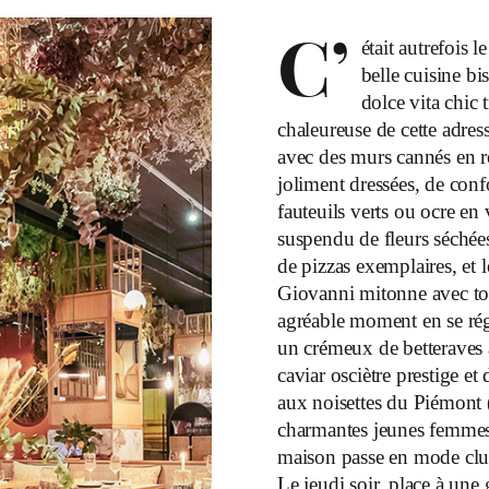
C’
était autrefois 
belle cuisine bi
dolce vita chic t
chaleureuse de cette adress
avec des murs cannés en ro
joliment dressées, de conf
fauteuils verts ou ocre en 
suspendu de fleurs séchées
de pizzas exemplaires, et le
Giovanni mitonne avec tou
agréable moment en se rég
un crémeux de betteraves a
caviar osciètre prestige e
aux noisettes du Piémont 
charmantes jeunes femmes q
maison passe en mode club
Le jeudi soir, place à une 