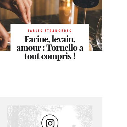
TABLES ÉTRANGÈRES
TABLES ÉTRANGÈRES
Casetta, le secret
Farine, levain,
TABLES ÉTRANGÈRES
amour : Tornello a
le mieux gardé de
Le Patio de
tout compris !
l’Assaggio
Neuilly