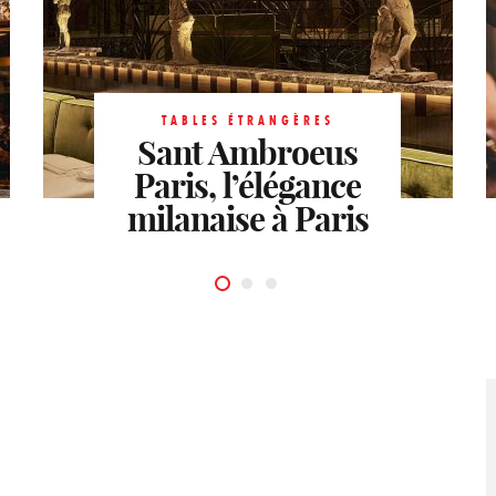
TABLES ÉTRANGÈRES
TABLES ÉTRANGÈRES
Japon Impérial et
Sant Ambroeus
TABLES ÉTRANGÈRES
Le Patio de l’Hôtel
Paris, l’élégance
gastronomie
milanaise à Paris
contemporaine
de Sers