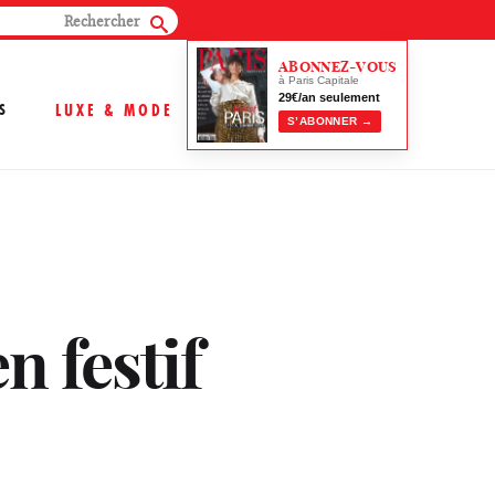
ABONNEZ-VOUS
à Paris Capitale
29€/an seulement
S
LUXE & MODE
S’ABONNER →
n festif