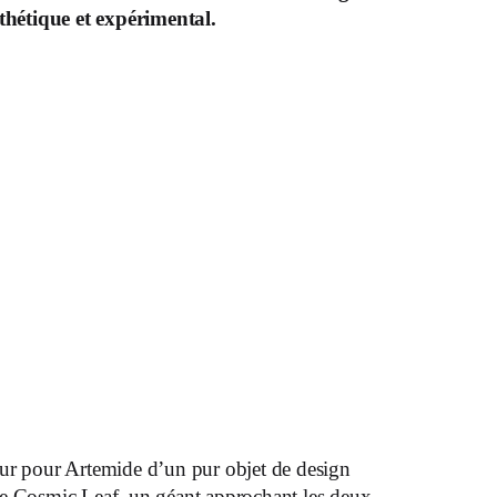
sthétique et expérimental.
ur pour Artemide d’un pur objet de design
re Cosmic Leaf, un géant approchant les deux