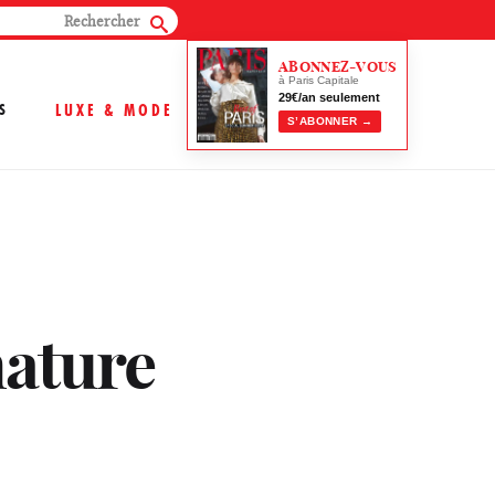
ABONNEZ-VOUS
à Paris Capitale
29€/an seulement
S
LUXE & MODE
S’ABONNER →
nature