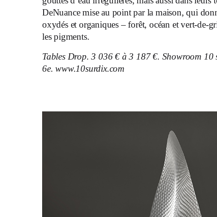
gouttes d’eau irrégulières, mais aussi dans leurs ton
DeNuance mise au point par la maison, qui donn
oxydés et organiques – forêt, océan et vert-de-gr
les pigments.
Tables Drop. 3 036 € à 3 187 €. Showroom 10 s
6e. www.10surdix.com