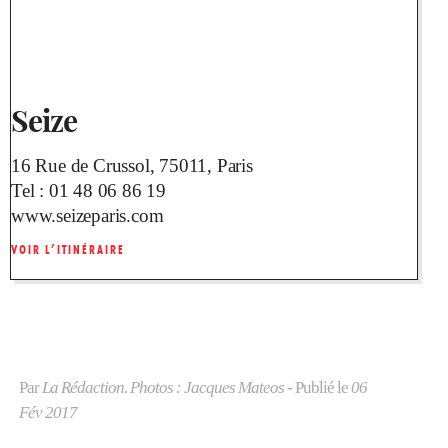
Seize
16 Rue de Crussol, 75011, Paris
Tel :
01 48 06 86 19
www.seizeparis.com
VOIR L’ITINÉRAIRE
Par
La Rédaction. Photos : Jacques Mateos
- Publié le
06
Fév 2017