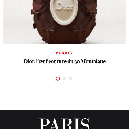
HORLOGERIE
PÂQUES
PÂQUES
LVMH Watch Week: Le temps réinventé
Le Burgundy Paris réinvente le rituel
Dior, l’œuf couture du 30 Montaigne